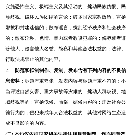
实施恐怖主义、极端主义及其活动的；煽动民族仇恨、民
族歧视、破坏民族团结的言论；破坏国家宗教政策，宣扬
邪教和封建迷信的；散布谣言，扰乱经济秩序和社会秩序
的；散布淫秽、色情、暴力或者教唆犯罪的；侮辱或者诽
谤他人，侵害他人名誉、隐私和其他合法权益的；法律、
行政法规禁止的其他内容。
2、
防范和抵制制作、复制、发布含有下列内容的不良信
息资料：
标题严重夸张，发表内容与标题严重不符的；不
当评述自然灾害、重大事故等灾难的；煽动人群歧视、地
域歧视等的；宣扬低俗、庸俗、媚俗内容的；违反社会公
德行为的；侵犯未成年人合法权益的；其他对网络生态造
成不良影响的内容。
(二)
本协议依据国家相关法律法规规章制定，您亦同意严